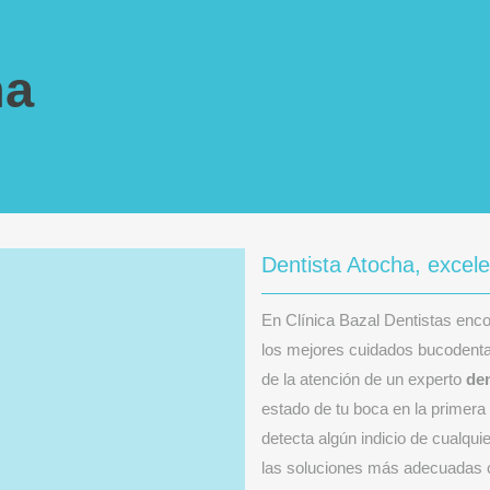
ha
Dentista Atocha, excele
En Clínica Bazal Dentistas enco
los mejores cuidados bucodental
de la atención de un experto
den
estado de tu boca en la primera 
detecta algún indicio de cualqui
las soluciones más adecuadas c